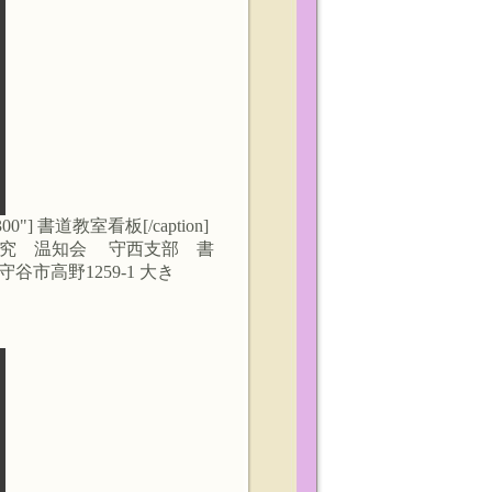
th="300"] 書道教室看板[/caption]
研究 温知会 守西支部 書
谷市高野1259-1 大き