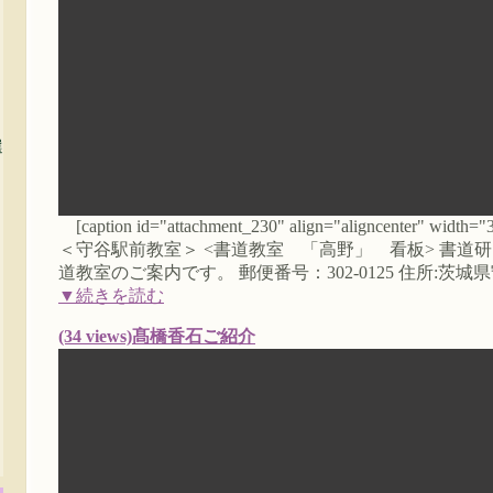
選
[caption id="attachment_230" align="aligncenter" wid
＜守谷駅前教室＞ <書道教室 「高野」 看板> 書道
道教室のご案内です。 郵便番号：302-0125 住所:茨城県守
▼続きを読む
(34 views)髙橋香石ご紹介