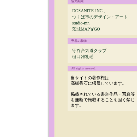
協力組織
DOSANITE INC.,
つくば市のデザイン・アート
studio-mn
茨城MAP'n'GO
守谷の和物
守谷合気道クラブ
樋口雅礼瑶
All rights reserved.
当サイトの著作権は
高橋香石に帰属しています。
掲載されている書道作品・写真等
を無断で転載することを固く禁じ
ます。