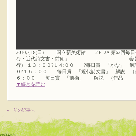
2010,7,18(日） 国立新美術館 2Ｆ 2A 第62
な・近代詩文書・前衛」 会員以下＆
行） １３：００?１４:００ ?毎日賞 「かな」 解
０?１５：００ 毎日賞 「近代詩文書」 解説 （作
６：００ 毎日賞 「前衛」 解説 （作品
▼続きを読む
« 前の記事へ
作品紹介