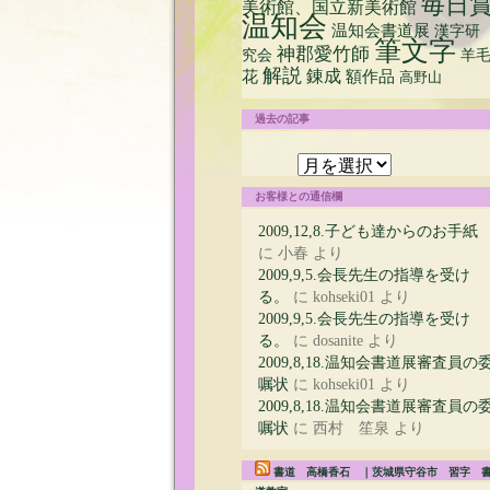
毎日
美術館、国立新美術館
温知会
温知会書道展
漢字研
筆文字
神郡愛竹師
究会
羊
解説
花
錬成
額作品
高野山
過去の記事
過
去
の
お客様との通信欄
記
事
2009,12,8.子ども達からのお手紙
に
小春
より
2009,9,5.会長先生の指導を受け
る。
に
kohseki01
より
2009,9,5.会長先生の指導を受け
る。
に
dosanite
より
2009,8,18.温知会書道展審査員の
嘱状
に
kohseki01
より
2009,8,18.温知会書道展審査員の
嘱状
に
西村 笙泉
より
書道 高橋香石 ｜茨城県守谷市 習字 