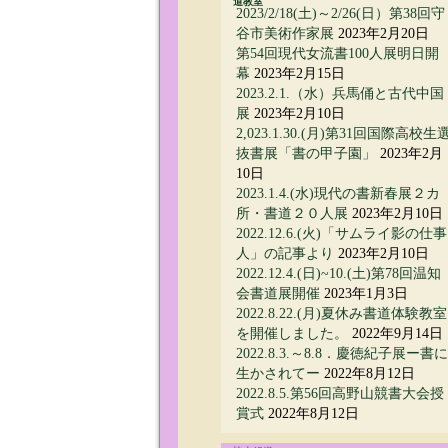
道教室
2023/2/18(土)～2/26(日）第38回守
谷市美術作家展
2023年2月20日
第54回現代女流書100人展明日開
幕
2023年2月15日
2023.2.1.（水）兵馬俑と古代中国
展
2023年2月10日
2,023.1.30.(月)第31回国際高校生
抜書展「書の甲子園」
2023年2月
10日
2023.1.4.(水)現代の書新春展２カ
所・書道２０人展
2023年2月10日
2022.12.6.(火)「サムライ影の仕事
人」の記事より
2023年2月10日
2022.12.4.(日)~10.(土)第78回温知
会書道展開催
2023年1月3日
2022.8.22.(月)夏休み書道体験教室
を開催しました。
2022年9月14日
2022.8.3.～8.8．慶徳紀子展ー書に
生かされてー
2022年8月12日
2022.8.5.第56回高野山競書大会授
賞式
2022年8月12日