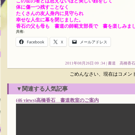
賞
この世の者とは思えないほど美しい顔をして
体に傷一つ残すことなく
たくさんの友人身内に見守られ
毛
幸せな人生に幕を閉じました。
香石の父も母も 書道の師範支部長で 書を楽しみま
共有:
Facebook
X
メールアドレス
2011年08月26日 09 :34 |
書道 高橋香
ごめんなさい、現在はコメン
▼関連する人気記事
委
(46 views)高橋香石 書道教室のご案内
委
書