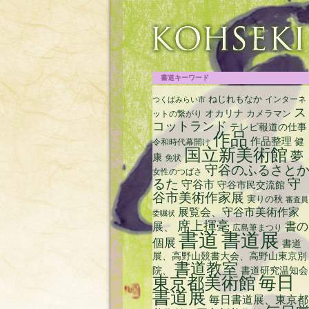
срочный займ на карту с плохой кредитн
書道キーワード
ねじれもなか
インターネ
つくばみらい市
ス
オカリナ
ットの繋がり
カメラマン
コットランド
テレビ報道の仕事
作品
作品整理
健
令和時代幕開け
国立新美術館
夢
康
免状
守谷のふるさと
女性のつばさ
るた
守
守谷市
守谷市民交流館
谷市美術作家展
実りの秋
審査員
展覧会、守谷市美術作家
委嘱状
席上揮毫
書の
展、
広島筆まつり
書道
書道展
個展
書道
展、高野山競書大会、高野山東京別
書道教室
院、
書道研究温知会
毎日
東京都美術館
書道展
毎日書道展、東京都