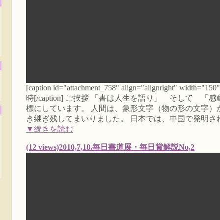
[caption id="attachment_758" align="alignright" 
時[/caption] ご挨拶 「書は人生を語り」 そして
標にしています。 人間は、象形文字（物の形の文字）
き継ぎ残してまいりました。 日本では、中国で発明さ
▼続きを読む
(12 views)2010,7,18.毎日書道展・毎日賞解説No,2