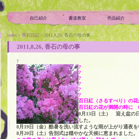
自己紹介
書道教室
作品紹介
ой историей
index
>
香石日記
> 2011,8,26, 香石の母の事
2011,8,26, 香石の母の事
?
?
?
か
?
?
?
?
百日紅（さるすべり）の花
百日紅の花が満開の時に 
8月13日（土） 迎え盆
した。
8月19日（金）酷暑を洗い流すような雨が上がり通夜
8月20日（土）告別式は穏やかな天候に恵まれました。