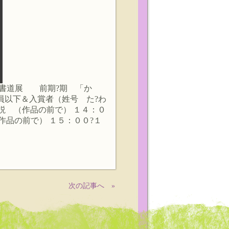
回毎日書道展 前期?期 「か
入賞者（姓号 た?わ
説 （作品の前で） １４：０
品の前で） １５：００?１
次の記事へ »