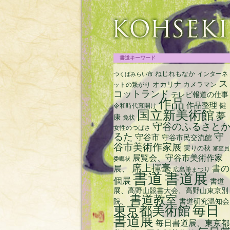
срочный займ на карту с плохой кредитн
書道キーワード
ねじれもなか
インターネ
つくばみらい市
ス
オカリナ
ットの繋がり
カメラマン
コットランド
テレビ報道の仕事
作品
作品整理
健
令和時代幕開け
国立新美術館
夢
康
免状
守谷のふるさと
女性のつばさ
るた
守
守谷市
守谷市民交流館
谷市美術作家展
実りの秋
審査員
展覧会、守谷市美術作家
委嘱状
席上揮毫
書の
展、
広島筆まつり
書道
書道展
個展
書道
展、高野山競書大会、高野山東京別
書道教室
院、
書道研究温知会
毎日
東京都美術館
書道展
毎日書道展、東京都