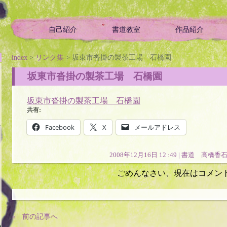
自己紹介
書道教室
作品紹介
ой историей
index
>
リンク集
> 坂東市沓掛の製茶工場 石橋園
坂東市沓掛の製茶工場 石橋園
坂東市沓掛の製茶工場 石橋園
共有:
か
Facebook
X
メールアドレス
2008年12月16日 12 :49 |
書道 高橋香
ごめんなさい、現在はコメン
« 前の記事へ