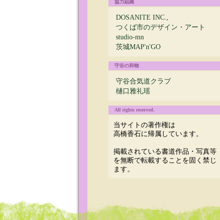
協力組織
DOSANITE INC.,
つくば市のデザイン・アート
studio-mn
茨城MAP'n'GO
守谷の和物
守谷合気道クラブ
樋口雅礼瑶
All rights reserved.
当サイトの著作権は
高橋香石に帰属しています。
掲載されている書道作品・写真等
を無断で転載することを固く禁じ
ます。