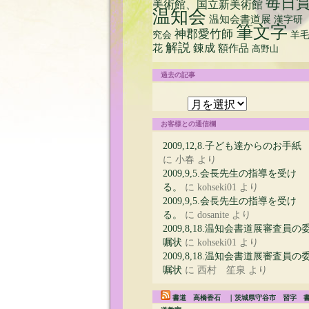
毎日
美術館、国立新美術館
温知会
温知会書道展
漢字研
筆文字
神郡愛竹師
究会
羊
解説
花
錬成
額作品
高野山
過去の記事
過
去
の
お客様との通信欄
記
事
2009,12,8.子ども達からのお手紙
に
小春
より
2009,9,5.会長先生の指導を受け
る。
に
kohseki01
より
2009,9,5.会長先生の指導を受け
る。
に
dosanite
より
2009,8,18.温知会書道展審査員の
嘱状
に
kohseki01
より
2009,8,18.温知会書道展審査員の
嘱状
に
西村 笙泉
より
書道 高橋香石 ｜茨城県守谷市 習字 