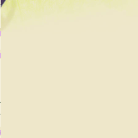
賞
毛
委
委
書