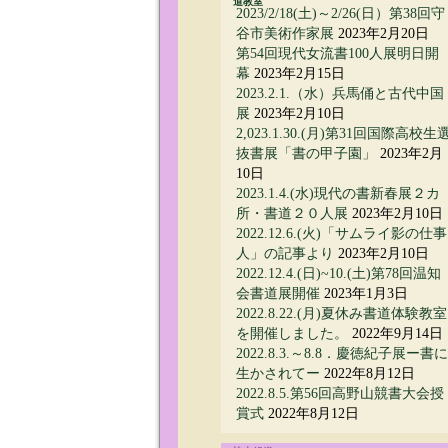
道教室
2023/2/18(土)～2/26(日）第38回守
谷市美術作家展
2023年2月20日
第54回現代女流書100人展明日開
幕
2023年2月15日
2023.2.1.（水）兵馬俑と古代中国
展
2023年2月10日
2,023.1.30.(月)第31回国際高校生
抜書展「書の甲子園」
2023年2月
10日
2023.1.4.(水)現代の書新春展２カ
所・書道２０人展
2023年2月10日
2022.12.6.(火)「サムライ影の仕事
人」の記事より
2023年2月10日
2022.12.4.(日)~10.(土)第78回温知
会書道展開催
2023年1月3日
2022.8.22.(月)夏休み書道体験教室
を開催しました。
2022年9月14日
2022.8.3.～8.8．慶徳紀子展ー書に
生かされてー
2022年8月12日
2022.8.5.第56回高野山競書大会授
賞式
2022年8月12日