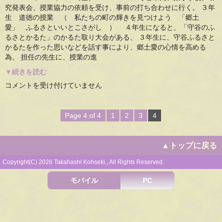
か
究発表会、授業協力の依頼を受け、事前の打ち合わせに行く。 ３年
る
た」
生 道徳の授業 （ 私たちの町の輝きを見つけよう 「郷土
の
愛」 ふるさといいとこさがし ） ４年生になると、「守谷のふ
ゲ
るさとかるた」のかるた取り大会がある、 ３年生に、守谷ふるさと
ス
ト
かるたを作った思いなどを話す事により、郷土愛の心情を高める
テ
為。 担任の先生に、授業の進
ィ
ー
▼続きを読む
チ
ャ
2009,10,9.
コメントを受け付けていません
ー
某
で。
小
は
学
校、
Page 4 of 4
1
2
3
4
研
究
発
表
▲トップに戻る
会、
授
業
Copyright(C) 2026 Takahashi Kohseki., All Rights Reserved.
協
力
モバイル
PC
の
依
頼
受
け
る