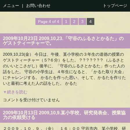
メニュー
|
お問い合わせ
トップページ
Page 4 of 4
1
2
3
4
2009年10月23日 2009,10,23.「守谷のふるさとかるた」の
ゲストティーチャーで。
2009,10,23(金） 今日は、午後、某小学校の３年生の道徳の授業の
ゲストティーチャー（５?６分）をした。 ? ? ? ? ? ? ? （ふるさと
のいいとこさがし）後半に、「守谷のふるさとかるた」作った人の
話をした。 守谷の小学生は、４年生になると、「かるた取り大会」
にチャレンジする。 かるたを作った思い、そして、かるたを作りた
いと最初に考えた人の話をした。 かるた
▼続きを読む
2009,10,23.
コメントを受け付けていません
「守
谷
の
2009年10月13日 2009,10,9.某小学校、研究発表会、授業協
ふ
力の依頼受ける
る
さ
と
２００９，１０，９．（金） １６：００ 守谷市内、某小学校、研