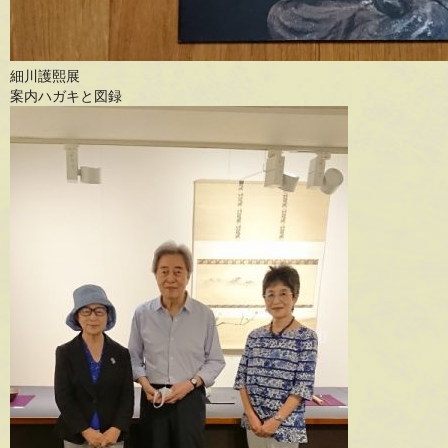
細川護熙展
案内ハガキと図録