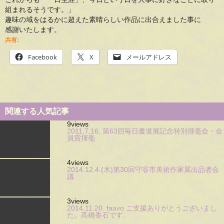
組まれるそうです。」
趣味の域をはるかに超えた素晴らしい作品に出合えました事に
感謝いたします。
共有:
Facebook
X
メールアドレス
関連する人気記事
9views
2011,7,16, 第63回毎日書道展記念特別揮毫会・会
員賞揮毫
4views
2014.12.4.(木)第30回守谷市美術作家展出品者会
議
3views
2014.11.20. faavo ご支援ありがとうございまし
た。髙橋香石です。