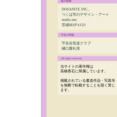
協力組織
DOSANITE INC.,
つくば市のデザイン・アート
studio-mn
茨城MAP'n'GO
守谷の和物
守谷合気道クラブ
樋口雅礼瑶
All rights reserved.
当サイトの著作権は
高橋香石に帰属しています。
掲載されている書道作品・写真等
を無断で転載することを固く禁じ
ます。