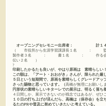
オープニングセレモニー出席者： 計１
（ 市役所から生涯学習課課長１名 ：
製作者３名 ： 書１名 ： 作る
伝い２名 ）
?
印刷したかるたも良いが、やはり原画は 素晴らしい
この額は、「アート・おおがき」さんが、限られた厳
５日という短期間で、原画を素晴らしくグレードアッ
さった賜物と思っています。
（
高橋が無理にお願いし
円形状の素晴らしいキターレでの展示は、明るく落ち
４日間しか、展示できないのが残念ではあるが、ぜひ
１０日の打ち上げが済んだら、高橋は（保存会）を立
るたのPRや普及に努めていきたいと考えている。