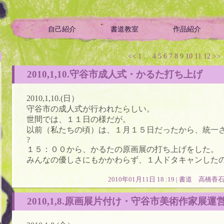
自己紹介
書道教室
作品紹介
ой историей
<<
1
…
4
5
6
7
8
9
10
11
12
>>
2010,1,10.守谷市成人式・かるた打ち上げ
2010,1,10.(日）
守谷市の成人式が行われたらしい。
世間では、１１日の様だが。
か
以前（私たちの頃）は、１月１５日だったから、統一
?
１５：００から、かるたの原画展の打ち上げをした。
みんなの優しさにもかかわらず、１人ドタキャンした
2010年01月11日 18 :19 |
書道 高橋香
2010,1,8.原画展片付け・守谷市美術作家展運