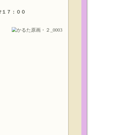
?１７：００