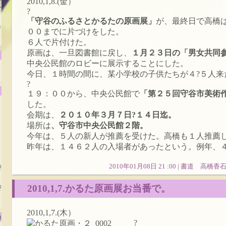
賞
2010,1,8.(金）
?
「守谷のふるさとかるたの原画展」
が、最終日で高橋
毛
００までに片づけをした。
６人で片付けた。
原画は、一旦図書館に戻し、
１月２３日の「男女共同
中央公民館のロビーに展示することにした。
今日、１時間の間に、某小学校の子供たちが４?５人来
?
１９：００から、中央公民館で
「第２５回守谷市美術
した。
会期は、
２０１０年３月７日?１４日迄。
場所は
、守谷市中央公民館２階。
今年は、５人の新人が推薦を受けた。高橋も１人推薦
昨年は、１４６２人の入場者があったという。例年、４
委
2010年01月08日 21 :00 |
書道 高橋香
委
2010,1,7.かるた原画展お当番で。
2010,1,7.(木）
書
?