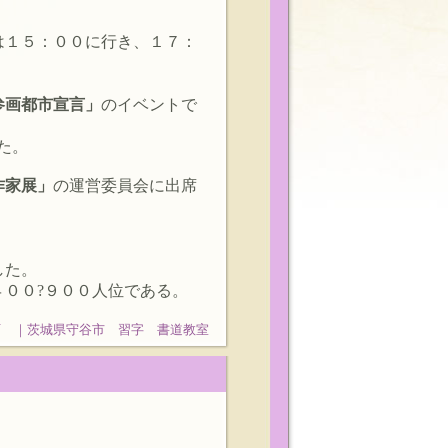
は１５：００に行き、１７：
参画都市宣言」
のイベントで
た。
作家展」
の運営委員会に出席
した。
００?９００人位である。
石 ｜茨城県守谷市 習字 書道教室