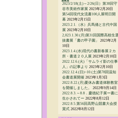
道教室
2023/2/18(土)～2/26(日）第38回守
谷市美術作家展
2023年2月20日
第54回現代女流書100人展明日開
幕
2023年2月15日
2023.2.1.（水）兵馬俑と古代中国
展
2023年2月10日
2,023.1.30.(月)第31回国際高校生
抜書展「書の甲子園」
2023年2月
10日
2023.1.4.(水)現代の書新春展２カ
所・書道２０人展
2023年2月10日
2022.12.6.(火)「サムライ影の仕事
人」の記事より
2023年2月10日
2022.12.4.(日)~10.(土)第78回温知
会書道展開催
2023年1月3日
2022.8.22.(月)夏休み書道体験教室
を開催しました。
2022年9月14日
2022.8.3.～8.8．慶徳紀子展ー書に
生かされてー
2022年8月12日
2022.8.5.第56回高野山競書大会授
賞式
2022年8月12日