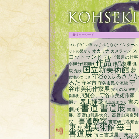
срочный займ на карту с плохой кредитн
書道キーワード
ねじれもなか
インターネ
つくばみらい市
ス
オカリナ
ットの繋がり
カメラマン
コットランド
テレビ報道の仕事
作品
作品整理
健
令和時代幕開け
国立新美術館
夢
康
免状
守谷のふるさと
女性のつばさ
るた
守
守谷市
守谷市民交流館
谷市美術作家展
実りの秋
審査員
展覧会、守谷市美術作家
委嘱状
席上揮毫
書の
展、
広島筆まつり
書道
書道展
個展
書道
展、高野山競書大会、高野山東京別
書道教室
院、
書道研究温知会
毎日
東京都美術館
書道展
毎日書道展、東京都