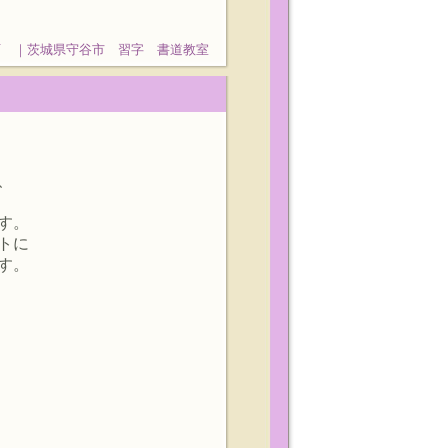
石 ｜茨城県守谷市 習字 書道教室
、
す。
トに
す。