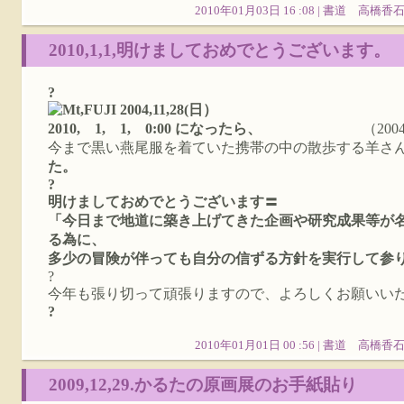
2010年01月03日 16 :08 |
書道 高橋香
2010,1,1,明けましておめでとうございます。
?
2010, 1, 1, 0:00 になったら、
（2004,11,
今まで黒い燕尾服を着ていた携帯の中の散歩する羊さ
た。
?
明けましておめでとうございます
〓
「今日まで地道に築き上げてきた企画や研究成果等が
る為に、
多少の冒険が伴っても自分の信ずる方針を実行して参
?
今年も張り切って頑張りますので、よろしくお願いい
?
2010年01月01日 00 :56 |
書道 高橋香
2009,12,29.かるたの原画展のお手紙貼り