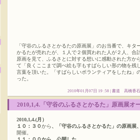
「守谷のふるさとかるたの原画展」のお当番で、キタ
かるたが売れたが、１人で２個買われた人が２人、合
原画を見て、ふるさとに対する想いに感動された方か
て「良くここまで調べ絵も字もすばらしい形の物を残
言葉を頂いた。「すばらしいボランティアをしたね」
った。
2010年01月07日 19 :58 |
書道 高橋香
2010,1,4.「守谷のふるさとかるた」原画展
2010,1,4.(月）
１０：３０
から
、「守谷のふるさとかるた」の原画展
開催。
１１：００から、公開した。