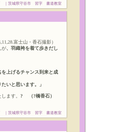
石 ｜茨城県守谷市 習字 書道教室
28.富士山・香石撮影）
んが
、羽織袴を着て歩きだし
名を上げるチャンス到来と成
りたいと思います。」
たします。
? （?橋香石）
石 ｜茨城県守谷市 習字 書道教室