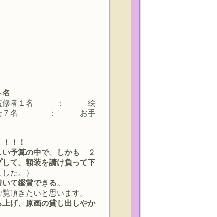
４名
 監修者１名 ： 絵
会７名 ： お手
！！！！
しい予算の中で、しかも ２
プして、額装を請け負って下
ました。）
着いて鑑賞できる。
ご覧頂きたいと思います。
ち上げ、原画の貸し出しやか