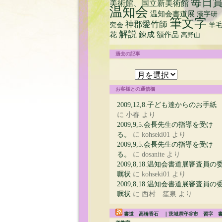
毎日
美術館、国立新美術館
温知会
温知会書道展
漢字研
筆文字
神郡愛竹師
究会
羊
解説
花
錬成
額作品
高野山
過去の記事
過
去
の
お客様との通信欄
記
事
2009,12,8.子ども達からのお手紙
に
小春
より
2009,9,5.会長先生の指導を受け
る。
に
kohseki01
より
2009,9,5.会長先生の指導を受け
る。
に
dosanite
より
2009,8,18.温知会書道展審査員の
嘱状
に
kohseki01
より
2009,8,18.温知会書道展審査員の
嘱状
に
西村 笙泉
より
書道 高橋香石 ｜茨城県守谷市 習字 