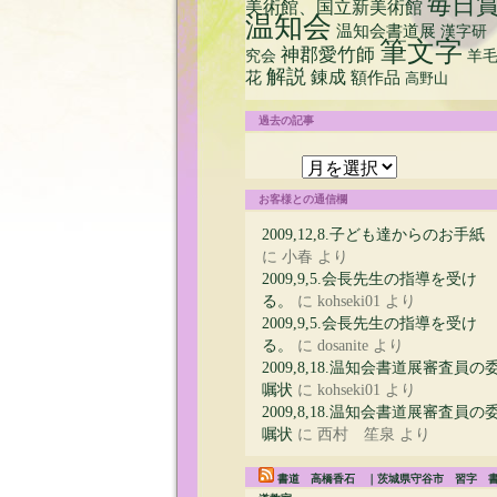
毎日
美術館、国立新美術館
温知会
温知会書道展
漢字研
筆文字
神郡愛竹師
究会
羊
解説
花
錬成
額作品
高野山
過去の記事
過
去
の
お客様との通信欄
記
事
2009,12,8.子ども達からのお手紙
に
小春
より
2009,9,5.会長先生の指導を受け
る。
に
kohseki01
より
2009,9,5.会長先生の指導を受け
る。
に
dosanite
より
2009,8,18.温知会書道展審査員の
嘱状
に
kohseki01
より
2009,8,18.温知会書道展審査員の
嘱状
に
西村 笙泉
より
書道 高橋香石 ｜茨城県守谷市 習字 