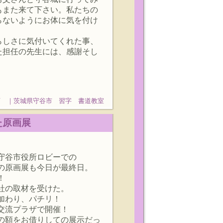
もまた来て下さい。私たちの
らないようにお体に気を付け
らしさに気付いてくれた事、
た担任の先生には、感謝そし
石 ｜茨城県守谷市 習字 書道教室
るた原画展
守谷市役所ロビーでの
の原画展も今日が最終日。
！
社の取材を受けた。
加わり、パチリ！
交流プラザで開催！
の額をお借りしての展示だっ