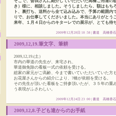
そこで、曽我さんに紹介していただいた高橋ご用達の
き）様に、相談しました。そうしましたら、額はもち
ト、裏打ち、送料から全て込み込みで、予算の範囲内
りで、お仕事してくださいました。本当にありがとう
来年、１月４日からのキターレでの展示が、とても待
2009年12月28日 18 :58 |
書道 高橋香
2009,12,19.筆文字、筆耕
2009,12,19.(土）
市内の華道の先生が、来宅され、
華道御免除の看板一式の依頼を受ける。
総家の家元がご高齢、今まで書いていただいていた方
お花屋さんからの紹介により、?橋が依頼を受ける。
その先生が頂いた看板をご持参頂いたが、３５年の重
う表現がふさわしい。
2009年12月24日 23 :00 |
書道 高橋香
2009,12,8.子ども達からのお手紙