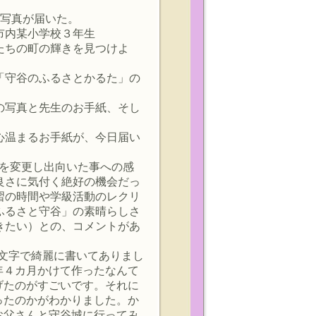
手紙と写真が届いた。
市内某小学校３年生
たちの町の輝きを見つけよ
「守谷のふるさとかるた」の
の写真と先生のお手紙、そし
心温まるお手紙が、今日届い
定を変更し出向いた事への感
良さに気付く絶好の機会だっ
習の時間や学級活動のレクリ
ふるさと守谷」の素晴らしさ
きたい）との、コメントがあ
文字で綺麗に書いてありまし
年４カ月かけて作ったなんて
げたのがすごいです。それに
ったのかがわかりました。か
お父さんと守谷城に行ってみ