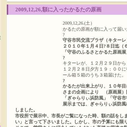
2009,12,26,額に入ったかるたの原画
2009,12,26.(土）
かるたの原画が額に入って届い
?
選
守谷市民交流プラザ（キターレ
２０１０年１月４日?８日迄（
「守谷のふるさとかるた原画展
?
キターレが、１２月２９日から
１２月２８日夕方１９：００に
ール箱５箱のうち３箱届けた。
?
かるたが出来上がり、１０年目
さまの企画により （原画展）
「ぎゃらりぃ浜防風」「守谷市
展示までは、ぎゃらりぃ浜防風
しました。
市役所で展示中、市長がご覧になった時、額の話をし
い」と言って下さいました。しかし、市の予算にも限