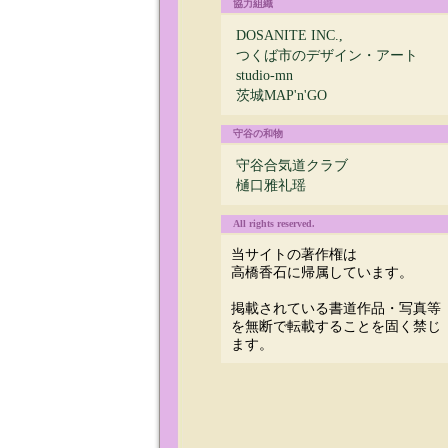
協力組織
DOSANITE INC.,
つくば市のデザイン・アート
studio-mn
茨城MAP'n'GO
守谷の和物
守谷合気道クラブ
樋口雅礼瑶
All rights reserved.
当サイトの著作権は
高橋香石に帰属しています。
掲載されている書道作品・写真等
を無断で転載することを固く禁じ
ます。