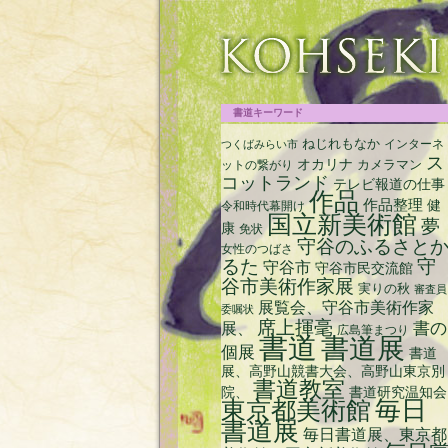
срочный займ на карту с плохой кредитн
書道キーワード
ねじれもなか
インターネ
つくばみらい市
ス
オカリナ
ットの繋がり
カメラマン
コットランド
テレビ報道の仕事
作品
作品整理
健
令和時代幕開け
国立新美術館
夢
康
免状
守谷のふるさと
女性のつばさ
るた
守
守谷市
守谷市民交流館
谷市美術作家展
実りの秋
審査員
展覧会、守谷市美術作家
委嘱状
席上揮毫
書の
展、
広島筆まつり
書道
書道展
個展
書道
展、高野山競書大会、高野山東京別
書道教室
院、
書道研究温知会
毎日
東京都美術館
書道展
毎日書道展、東京都