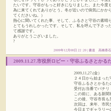
たいです。守谷がもっと好きになりました。また今度
為に来てくれてありがとう。冬が近いので病気にかか
てくださいね。）
熱心に聞いてくれた事、そして、ふるさと守谷の素晴
とてもうれしかったです。そして、私を呼んで下さっ
て感謝です。
ありがとうございました。
?
2009年12月08日 22 :20 |
書道 高橋香
2009.11.27.市役所ロビー・守谷ふるさとか
2009,11,27.(金）
２４日から始まった
守谷ふるさとかるた
受付お当番でパチリ
この前に、ある新聞
この後、守谷市長も
次回は、来年、市民
今日までギャラリー