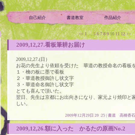
自己紹介
書道教室
作品紹介
ой историей
<<
1
…
5
6
7
8
9
10
11
12
>>
2009,12,27.看板筆耕お届け
2009,12,27.(日）
お花の先生より依頼を受けた 華道の教授命名の看板
１・檜の板に墨で看板
か
２・華道教授御許し状文字
３・華道命名御許し状文字
とても喜んで頂いた。
翌日、先生は京都にお出向きになり、家元より焼印と
しい。
2009年12月29日 20 :25 |
書道 高橋香
2009,12,26.額に入った かるたの原画No.2