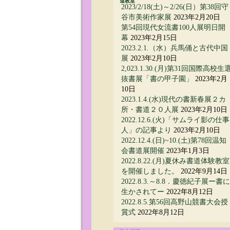
道教室
2023/2/18(土)～2/26(日）第38回守
谷市美術作家展
2023年2月20日
第54回現代女流書100人展明日開
幕
2023年2月15日
2023.2.1.（水）兵馬俑と古代中国
展
2023年2月10日
2,023.1.30.(月)第31回国際高校生
抜書展「書の甲子園」
2023年2月
10日
2023.1.4.(水)現代の書新春展２カ
所・書道２０人展
2023年2月10日
2022.12.6.(火)「サムライ影の仕事
人」の記事より
2023年2月10日
2022.12.4.(日)~10.(土)第78回温知
会書道展開催
2023年1月3日
2022.8.22.(月)夏休み書道体験教室
を開催しました。
2022年9月14日
2022.8.3.～8.8．慶徳紀子展ー書に
生かされてー
2022年8月12日
2022.8.5.第56回高野山競書大会授
賞式
2022年8月12日