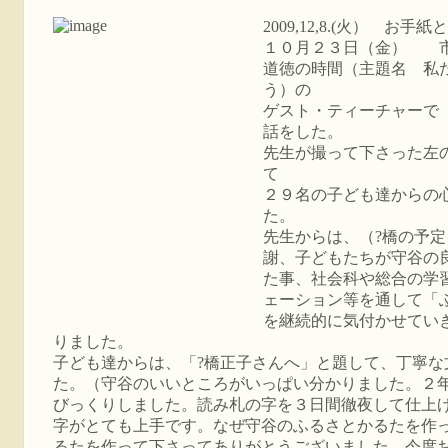
2009,12,8.(火） お
１０月２３日（金） 
道徳の時間（主題名 私
う）の
ゲスト・ティーチャーで
話をした。
先生が撮って下さった左
て
２９名の子ども達からの
た。
先生からは、（?橋の予
謝、子どもたちが守谷の
た事、社会科や総合の学
ェーション等を通して「
を継続的に気付かせてい
りました。
子ども達からは、「?橋正子さんへ」と題して、丁寧な
た。（守谷のいいところがいっぱい分かりました。２
びっくりしました。読み札の字を３日間徹夜して仕上
字がとても上手です。なぜ守谷のふるさとかるたを作
るたを作って下さってありがとうございました。今度