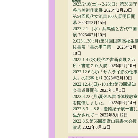
道教室
2023/2/18(土)～2/26(日）第38回守
谷市美術作家展
2023年2月20日
第54回現代女流書100人展明日開
幕
2023年2月15日
2023.2.1.（水）兵馬俑と古代中国
展
2023年2月10日
2,023.1.30.(月)第31回国際高校生
抜書展「書の甲子園」
2023年2月
10日
2023.1.4.(水)現代の書新春展２カ
所・書道２０人展
2023年2月10日
2022.12.6.(火)「サムライ影の仕事
人」の記事より
2023年2月10日
2022.12.4.(日)~10.(土)第78回温知
会書道展開催
2023年1月3日
2022.8.22.(月)夏休み書道体験教室
を開催しました。
2022年9月14日
2022.8.3.～8.8．慶徳紀子展ー書に
生かされてー
2022年8月12日
2022.8.5.第56回高野山競書大会授
賞式
2022年8月12日