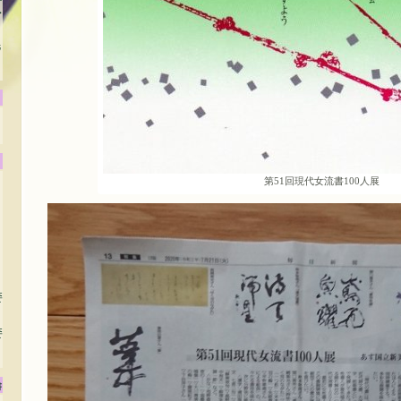
賞
毛
第51回現代女流書100人展
委
委
書