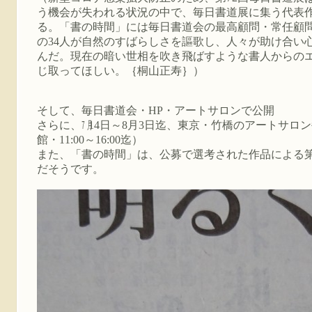
う機会が失われる状況の中で、毎日書道展に集う代表
る。「書の時間」には毎日書道会の最高顧問・常任顧
の34人が自然のすばらしさを謳歌し、人々が助け合い
んだ。現在の暗い世相を吹き飛ばすような書人からの
じ取ってほしい。｛桐山正寿｝）
そして、毎日書道会・HP・アートサロンで公開
さらに、㋆14日～8月3日迄、東京・竹橋のアートサロ
館・11:00～16:00迄）
また、「書の時間」は、公募で選考された作品による第
だそうです。