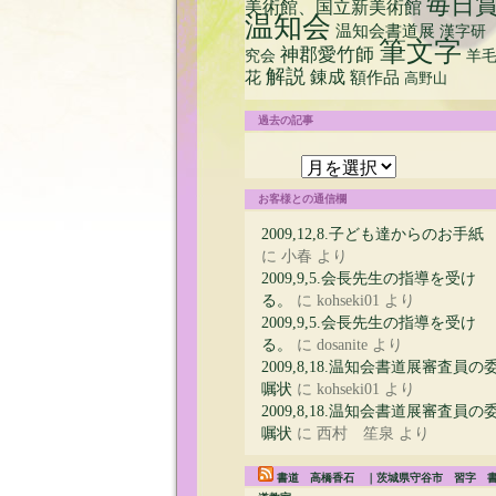
毎日
美術館、国立新美術館
温知会
温知会書道展
漢字研
筆文字
神郡愛竹師
究会
羊
解説
花
錬成
額作品
高野山
過去の記事
過
去
の
お客様との通信欄
記
事
2009,12,8.子ども達からのお手紙
に
小春
より
2009,9,5.会長先生の指導を受け
る。
に
kohseki01
より
2009,9,5.会長先生の指導を受け
る。
に
dosanite
より
2009,8,18.温知会書道展審査員の
嘱状
に
kohseki01
より
2009,8,18.温知会書道展審査員の
嘱状
に
西村 笙泉
より
書道 高橋香石 ｜茨城県守谷市 習字 