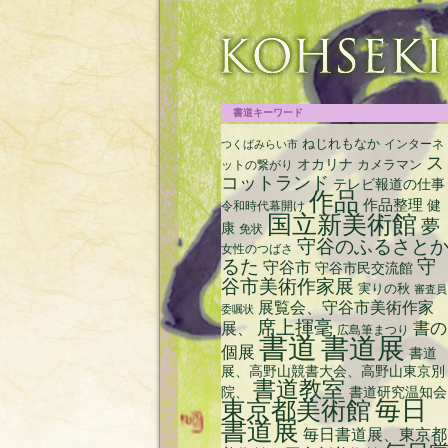
срочный займ на карту с плохой кредитн
書道キーワード
ねじれもなか
インターネ
つくばみらい市
ス
オカリナ
ットの繋がり
カメラマン
コットランド
テレビ報道の仕事
作品
作品整理
健
令和時代幕開け
国立新美術館
夢
康
免状
守谷のふるさと
女性のつばさ
るた
守
守谷市
守谷市民交流館
谷市美術作家展
実りの秋
審査員
展覧会、守谷市美術作家
委嘱状
席上揮毫
書の
展、
広島筆まつり
書道
書道展
個展
書道
展、高野山競書大会、高野山東京別
書道教室
院、
書道研究温知会
毎日
東京都美術館
書道展
毎日書道展、東京都