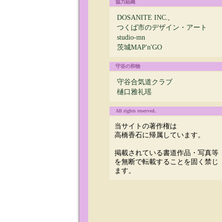
協力組織
DOSANITE INC.,
つくば市のデザイン・アート
studio-mn
茨城MAP'n'GO
守谷の和物
守谷合気道クラブ
樋口雅礼瑶
All rights reserved.
当サイトの著作権は
高橋香石に帰属しています。
掲載されている書道作品・写真等
を無断で転載することを固く禁じ
ます。