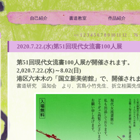
自己紹介
書道教室
作品紹介
ой историей
<<
1
2
3
4
5
6
7
8
9
10
11
12
…
76
2020.7.22.(水)第51回現代女流書100人展
第51回現代女流書100人展が開催されます。
2,020.7.22.(水)～8.02(日)
か
港区六本木の「国立新美術館」で、開催され
書道研究 温知会 より、宮島小竹先生、折立桂園先