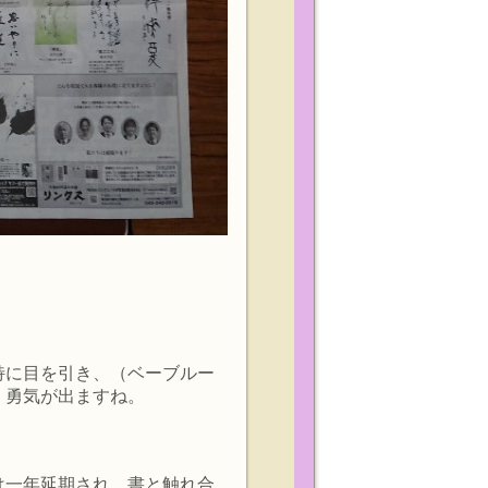
」
特に目を引き、（ベーブルー
、勇気が出ますね。
は一年延期され、書と触れ合